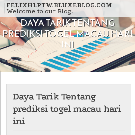
Skip to content
FELIXHLPTW.BLUXEBLOG.COM
Welcome to our Blog!
DAYA TARIK TENTANG
PREDIKSI TOGEL MACAU HARI
INI
Daya Tarik Tentang
prediksi togel macau hari
ini