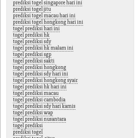
prediksi togel singapore hari ini
prediksi togel jitu
prediksi togel macau hari ini
prediksi togel hongkong hari ini
togel prediksi hari ini
togel prediksi hk
togel prediksi sdy
togel prediksi hk malam ini
togel prediksi sgp
togel prediksi sakti
togel prediksi hongkong
togel prediksi sdy hari ini
togel prediksi hongkong syair
togel prediksi hk hari ini
togel prediksi macau
togel prediksi cambodia
togel prediksi sdy hari kamis
togel prediksi wap
togel prediksi nusantara
togel prediksi
prediksi togel