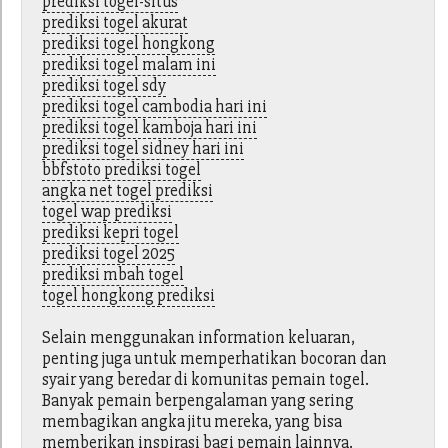
prediksi togel-situs
prediksi togel akurat
prediksi togel hongkong
prediksi togel malam ini
prediksi togel sdy
prediksi togel cambodia hari ini
prediksi togel kamboja hari ini
prediksi togel sidney hari ini
bbfstoto prediksi togel
angka net togel prediksi
togel wap prediksi
prediksi kepri togel
prediksi togel 2025
prediksi mbah togel
togel hongkong prediksi
Selain menggunakan information keluaran,
penting juga untuk memperhatikan bocoran dan
syair yang beredar di komunitas pemain togel.
Banyak pemain berpengalaman yang sering
membagikan angka jitu mereka, yang bisa
memberikan inspirasi bagi pemain lainnya.