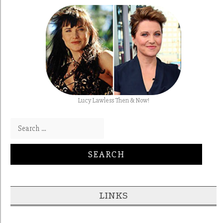
Lucy Lawless Then & Now!
Search for:
LINKS