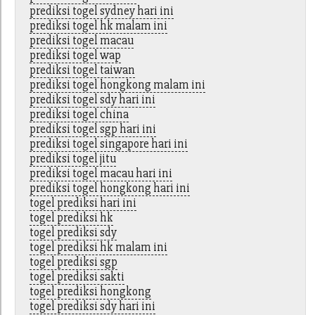
prediksi togel sydney hari ini
prediksi togel hk malam ini
prediksi togel macau
prediksi togel wap
prediksi togel taiwan
prediksi togel hongkong malam ini
prediksi togel sdy hari ini
prediksi togel china
prediksi togel sgp hari ini
prediksi togel singapore hari ini
prediksi togel jitu
prediksi togel macau hari ini
prediksi togel hongkong hari ini
togel prediksi hari ini
togel prediksi hk
togel prediksi sdy
togel prediksi hk malam ini
togel prediksi sgp
togel prediksi sakti
togel prediksi hongkong
togel prediksi sdy hari ini