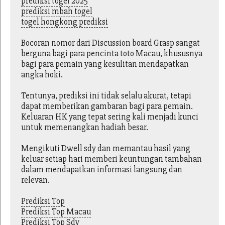
prediksi togel 2025
prediksi mbah togel
togel hongkong prediksi
Bocoran nomor dari Discussion board Grasp sangat
berguna bagi para pencinta toto Macau, khususnya
bagi para pemain yang kesulitan mendapatkan
angka hoki.
Tentunya, prediksi ini tidak selalu akurat, tetapi
dapat memberikan gambaran bagi para pemain.
Keluaran HK yang tepat sering kali menjadi kunci
untuk memenangkan hadiah besar.
Mengikuti Dwell sdy dan memantau hasil yang
keluar setiap hari memberi keuntungan tambahan
dalam mendapatkan informasi langsung dan
relevan.
Prediksi Top
Prediksi Top Macau
Prediksi Top Sdy